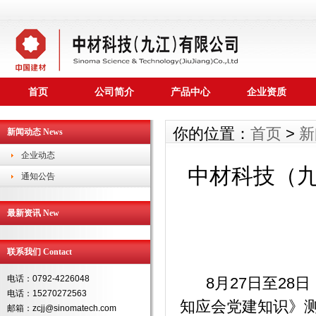
首页
公司简介
产品中心
企业资质
你的位置：
首页
>
新
新闻动态 News
企业动态
中材科技（
通知公告
最新资讯 New
联系我们 Contact
电话：0792-4226048
8月
27
日至
28
日
电话：15270272563
知应会党建知识》
邮箱：zcjj@sinomatech.com